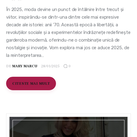
În 2025, moda devine un punct de întâlnire între trecut și
viitor, inspirându-se dintr-una dintre cele mai expresive
decade ale istoriei: anii ’70. Această epocă a libertății, a
revoluțiilor sociale și a experimentelor îndrăznețe redefinește
garderoba modernă, oferindu-ne o combinație unică de
nostalgie și inovație. Vom explora mai jos ce aduce 2025, de
la reinterpretarea…
DE
MARY MARCU
28/01/2025
0
CITESTE MAI MULT