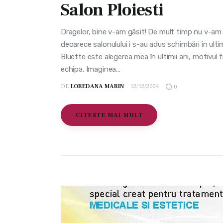
Salon Ploiesti
Dragelor, bine v-am găsit! De mult timp nu v-am m
deoarece salonulului i s-au adus schimbări în ult
Bluette este alegerea mea în ultimii ani, motivul fi
echipa. Imaginea…
DE
LOREDANA MARIN
12/12/2024
0
CITESTE MAI MULT