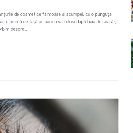
, lanțurile de cosmetice faimoase și scumpe), cu o punguță
iar: o cremă de față pe care o va folosi după baia de seară și
vorbim despre…