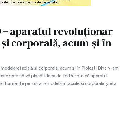
 aparatul revoluționar
și corporală, acum și în
odelarefacială și corporală, acum și în Ploiești Bine v-am
 care sper să vă placă! Ideea de forță este că aparatul
formante pe zona remodelării faciale și corporale și el a