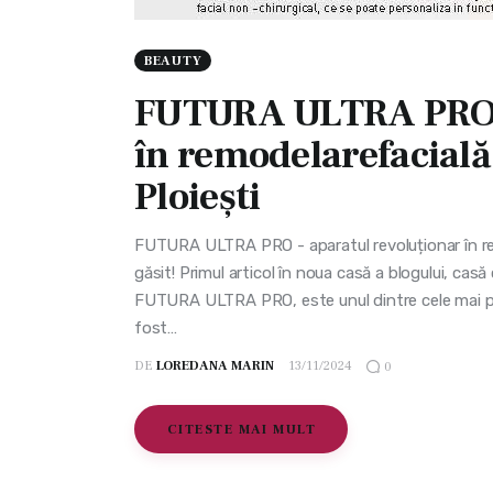
BEAUTY
FUTURA ULTRA PRO –
în remodelarefacială 
Ploiești
FUTURA ULTRA PRO - aparatul revoluționar în rem
găsit! Primul articol în noua casă a blogului, casă
FUTURA ULTRA PRO, este unul dintre cele mai per
fost…
DE
LOREDANA MARIN
13/11/2024
0
CITESTE MAI MULT