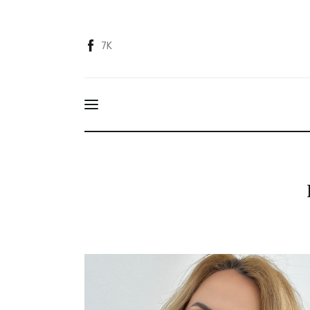
Acasă
7K
Despre
Categorii
Contact