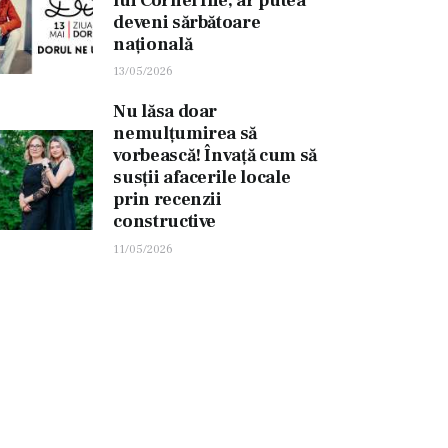
lui Cornel Ilie, ar putea
deveni sărbătoare
națională
13/05/2026
Nu lăsa doar
nemulțumirea să
vorbească! Învață cum să
susții afacerile locale
prin recenzii
constructive
11/05/2026