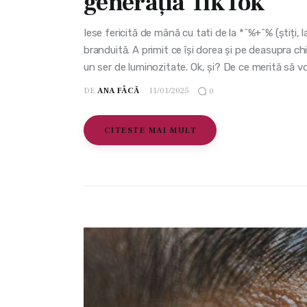
generația TikTok
Iese fericită de mână cu tati de la *^%+^% (știți
branduită. A primit ce își dorea și pe deasupra ch
un ser de luminozitate. Ok, și? De ce merită să 
DE
ANA FÂCĂ
11/01/2025
0
CITESTE MAI MULT