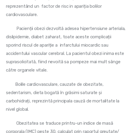
reprezentând un  factor de risc in apariția bolilor 
cardiovasculare.
         Pacienții obezi dezvoltă adesea hipertensiune arteriala, 
dislipidemie, diabet zaharat, toate aceste complicații 
sporind riscul de apariție a  infarctului miocardic sau 
accidentului vascular cerebral. La pacientul obezi inima este 
suprasolicitată, fiind nevoită sa pompeze mai mult sânge 
către organele vitale.
        Bolile cardiovasculare, cauzate de obezitate, 
sedentarism, dieta bogată în grăsimi saturate și 
carbohidrați, reprezintă principala cauză de mortalitate la 
nivel global.
         Obezitatea se traduce printru-un indice de masă 
corporala (IMC) peste 30, calculat prin raportul greutate/