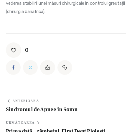
vederea stabilirii unei măsuri chirurgicale în controlul greutații 
(chirurgia bariatrica).
0
ANTERIOARA
Sindromul de Apnee în Somn
URMĂTOAREA
Prima dată…zâmbetul. First Dent Ploiești