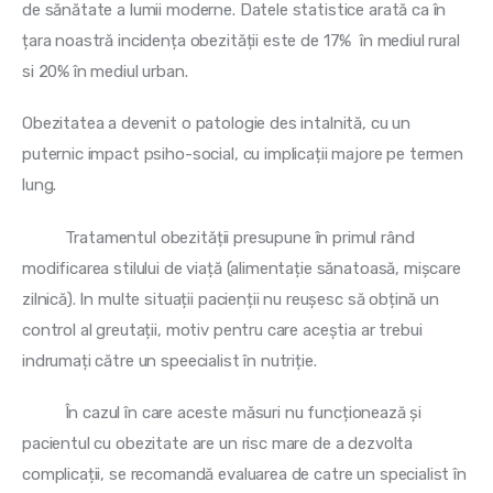
de sănătate a lumii moderne. Datele statistice arată ca în 
țara noastră incidența obezității este de 17%  în mediul rural 
si 20% în mediul urban.
Obezitatea a devenit o patologie des intalnită, cu un 
puternic impact psiho-social, cu implicații majore pe termen 
lung.
          Tratamentul obezității presupune în primul rând 
modificarea stilului de viață (alimentație sănatoasă, mișcare 
zilnică). In multe situații pacienții nu reușesc să obțină un 
control al greutații, motiv pentru care aceștia ar trebui 
indrumați către un speecialist în nutriție. 
          În cazul în care aceste măsuri nu funcționează și 
pacientul cu obezitate are un risc mare de a dezvolta 
complicații, se recomandă evaluarea de catre un specialist în 