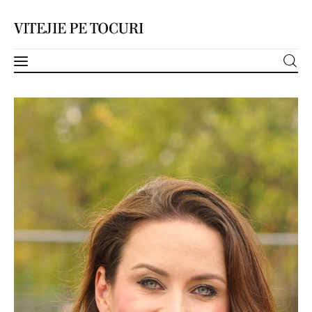
Acasă
Obezitatea – Factor de Risc MAJOR pentru
Inimă – Dr. Turcu Diana
Despre
DISTRIBUIE
Categorii
Contact