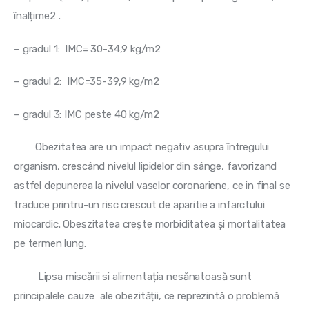
înalțime2 .
– gradul 1:  IMC= 30-34,9 kg/m2
– gradul 2:  IMC=35-39,9 kg/m2
– gradul 3: IMC peste 40 kg/m2
        Obezitatea are un impact negativ asupra întregului 
organism, crescând nivelul lipidelor din sânge, favorizand 
astfel depunerea la nivelul vaselor coronariene, ce in final se 
traduce printru-un risc crescut de aparitie a infarctului 
miocardic. Obeszitatea crește morbiditatea și mortalitatea 
pe termen lung.
         Lipsa miscării si alimentația nesănatoasă sunt 
principalele cauze  ale obezității, ce reprezintă o problemă 