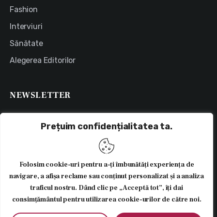
Fashion
Interviuri
Sănătate
Alegerea Editorilor
NEWSLETTER
ABONEAZĂ-TE
Prețuim confidențialitatea ta.
Sunt de acord ca datele pe care le-am trimis sunt colectate și
stocate.
Folosim cookie-uri pentru a-ți îmbunătăți experiența de
navigare, a afișa reclame sau conținut personalizat și a analiza
traficul nostru. Dând clic pe „Acceptă tot”, îți dai
consimțământul pentru utilizarea cookie-urilor de către noi.
Vitejie pe Tocuri
© 2026. Toate Drepturile Rezervate.