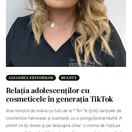
ALEGEREA EDITORILOR
BEAUTY
Relația adolescenților cu
cosmeticele în generația TikTok
Iese fericită de mână cu tati de la *^%+^% (știți, lanțurile de
cosmetice faimoase și scumpe), cu o punguță branduită. A
primit ce își dorea și pe deasupra chiar: o cremă de față pe