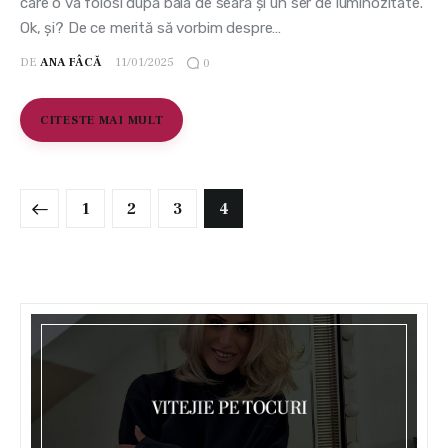
care o va folosi după baia de seară și un ser de luminozitate.
Ok, și? De ce merită să vorbim despre…
DE
ANA FÂCĂ
11/01/2025
0
CITESTE MAI MULT
1
2
3
4