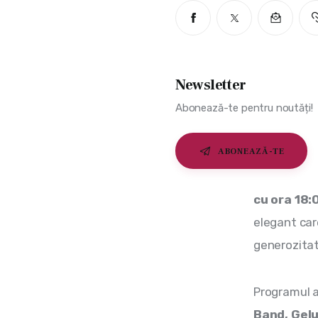
Newsletter
Abonează-te pentru noutăți!
ABONEAZĂ-TE
cu ora 18:0
elegant care
generozitat
Programul a
Band, Gelu