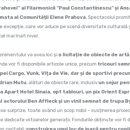
rahovei” al Filarmonicii “Paul Constantinescu” și Ans
mata al Comunității Elene Prahova
. Spectacolul promi
excepție, care vor aduce pe scenă diversitate culturală ș
cel mai înalt nivel.
enimentului va avea loc și 
o licitație de obiecte de artă 
unde vor fi disponibile articole unice, precum 
tricouri sem
upei Cargo, Vunk, Vița de Vie, dar și de sportivi precu
drian Mutu
, alături de obiecte rare, inclusiv 
un sejur pen
a Apart Hotel Sinaia, opt tablouri, un pix Orient Expr
l actorului Ben Affleck și un vinil semnat de trupa 
e surprize, toate având un scop nobil – susținerea proiec
 dedicate viitoarelor generații. Fondurile obținute vor fi 
p caritabil: 
construirea unui loc de joacă pentru copiii