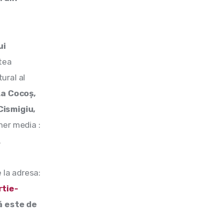
ui 
tea 
ural al 
a Cocoș, 
ismigiu, 
ner media : 
.
 la adresa: 
rtie-
 este de 