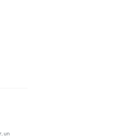
r
, un 