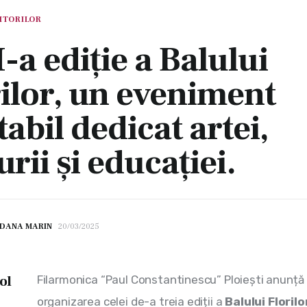
ITORILOR
I-a ediție a Balului
ilor, un eveniment
tabil dedicat artei,
urii și educației.
DANA MARIN
20/03/2025
ol
Filarmonica “Paul Constantinescu” Ploiești anunță 
organizarea celei de-a treia ediții a 
Balului Florilo