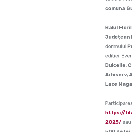
comuna Gu
Balul Flori
Județean 
domnului 
P
ediției. Ev
Dulcelle, 
Arhiserv, 
Lace Maga
Participarea
https://fi
2025/
 sau 
500 de lei.