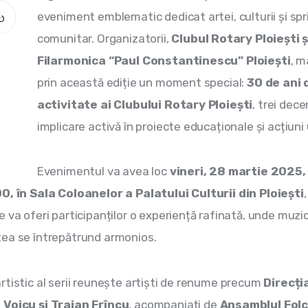
eveniment emblematic dedicat artei, culturii și sprij
comunitar. Organizatorii, 
Clubul Rotary Ploiești ș
Filarmonica “Paul Constantinescu” Ploiești
, m
prin această ediție un moment special: 
30 de ani 
activitate ai Clubului Rotary Ploiești
, trei dece
implicare activă în proiecte educaționale și acțiuni
Evenimentul va avea loc 
vineri, 28 martie 2025,
0, în Sala Coloanelor a Palatului Culturii din Ploiești
 va oferi participanților o experiență rafinată, unde muzica
ea se întrepătrund armonios.
rtistic al serii reunește artiști de renume precum 
Direcți
 Voicu și Traian Frîncu
, acompaniați de 
Ansamblul Folcl