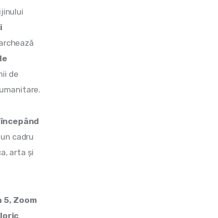
inului 
i 
archează 
de 
nii de 
 umanitare.
 începând 
, un cadru 
, arta și 
a 5, Zoom 
oric 