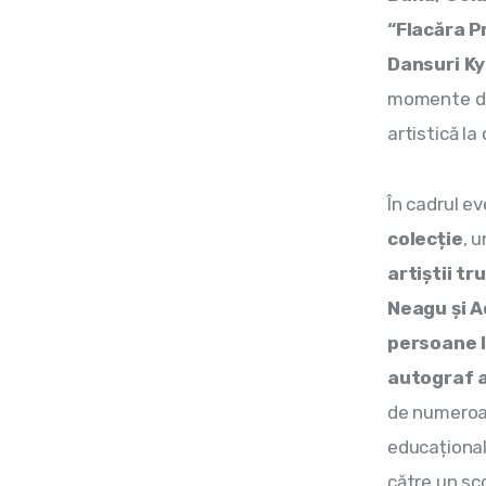
“Flacăra P
Dansuri Ky
momente de 
artistică la 
În cadrul ev
colecție
, 
artiștii tr
Neagu și A
persoane l
autograf a
de numeroas
educaționale
către un sco