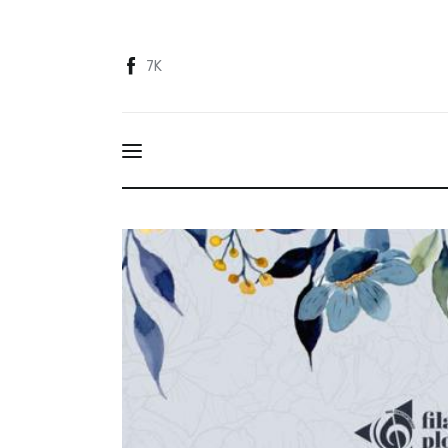
Acasă
7K
Despre
Categorii
Contact
A III-a ediție a Balului Florilor, un eve