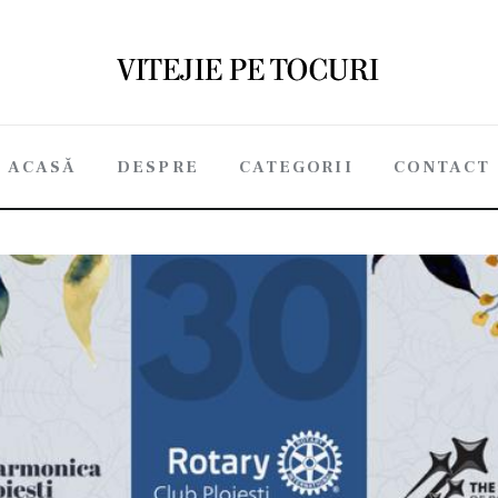
ACASĂ
DESPRE
CATEGORII
CONTACT
niment caritabil dedicat artei, culturii și educației.