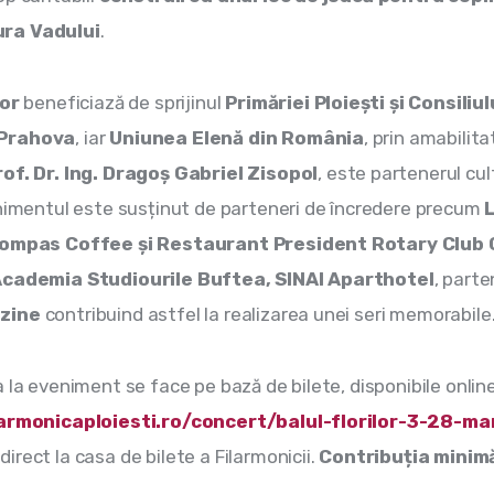
ra Vadului
.
lor
 beneficiază de sprijinul 
Primăriei Ploiești și Consiliul
Prahova
, iar 
Uniunea Elenă din România
, prin amabilita
rof. Dr. Ing. Dragoș Gabriel Zisopol
, este partenerul cult
enimentul este susținut de parteneri de încredere precum 
L
Compas Coffee și Restaurant President Rotary Club C
Academia Studiourile Buftea, SINAI Aparthotel
, parte
zine
 contribuind astfel la realizarea unei seri memorabile
 la eveniment se face pe bază de bilete, disponibile online
larmonicaploiesti.ro/concert/balul-florilor-3-28-ma
direct la casa de bilete a Filarmonicii. 
Contribuția minimă