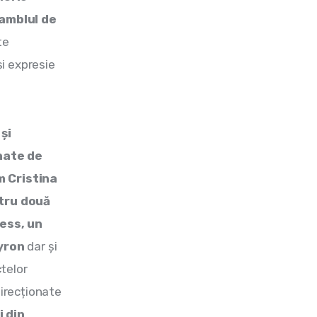
amblul de 
te 
i expresie 
și 
nate de 
m Cristina 
tru două 
ess, un 
Byron
 dar și 
telor 
direcționate 
 din 